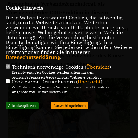
Neusteins im Verbandsgemeinderat, als
Cookie Hinweis
Vorsitzender der CDU-Fraktion in diesem
Diese Webseite verwendet Cookies, die notwendig
Gremium, als Ratsmitglied und
sind, um die Webseite zu nutzen. Weiterhin
verwenden wir Dienste von Drittanbietern, die uns
Ortsbürgermeister seiner Heimatgemeinde Erpel
helfen, unser Webangebot zu verbessern (Website-
Optmierung). Für die Verwendung bestimmter
sowie seine vielfältigen ehrenamtlichen
Dienste, benötigen wir Ihre Einwilligung. Ihre
Tätigkeiten. Besonders hob Schmitz Neusteins
Einwilligung können Sie jederzeit widerrufen. Weitere
Informationen finden Sie in unserer
großes Engagement als Vorsitzender des Kunst-
Datenschutzerklärung
.
und Kulturkreises Ad Erpelle hervor.
Technisch notwendige Cookies (
Übersicht
)
Die notwendigen Cookies werden allein für den
ordnungsgemäßen Gebrauch der Webseite benötigt.
Cookies von Drittanbietern (
Übersicht
)
Zur Optimierung unserer Webseite binden wir Dienste und
Angebote von Drittanbietern ein.
Alle akzeptieren
Auswahl speichern